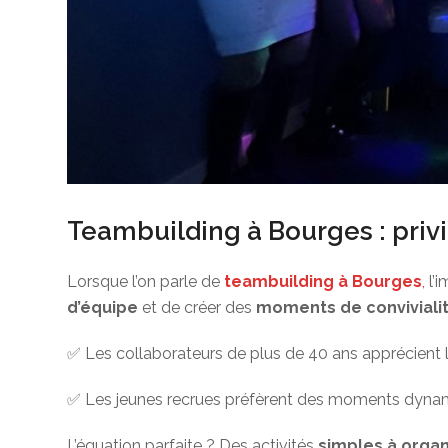
Teambuilding à Bourges : privilé
Lorsque l’on parle de
teambuilding à Bourges
,
l’i
d’équipe
et de créer des
moments de conviviali
✅ Les collaborateurs de plus de 40 ans apprécient l
✅ Les jeunes recrues préfèrent des moments dynamiq
L’équation parfaite ? Des activités
simples à organ