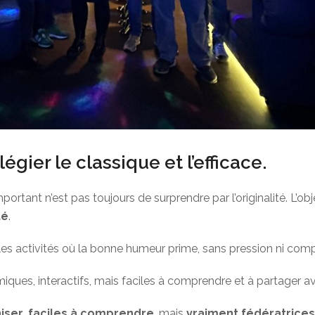
gier le classique et l’efficace.
mportant n’est pas toujours de surprendre par l’originalité. L’ob
té
.
es activités où la bonne humeur prime, sans pression ni comp
ues, interactifs, mais faciles à comprendre et à partager av
iser
,
faciles à comprendre
, mais
vraiment fédératrice