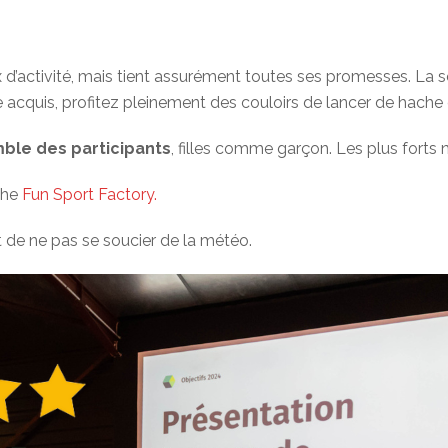
’activité, mais tient assurément toutes ses promesses. La s
 acquis, profitez pleinement des couloirs de lancer de hache et
mble des participants
, filles comme garçon. Les plus forts 
che
Fun Sport Factory.
t de ne pas se soucier de la météo.