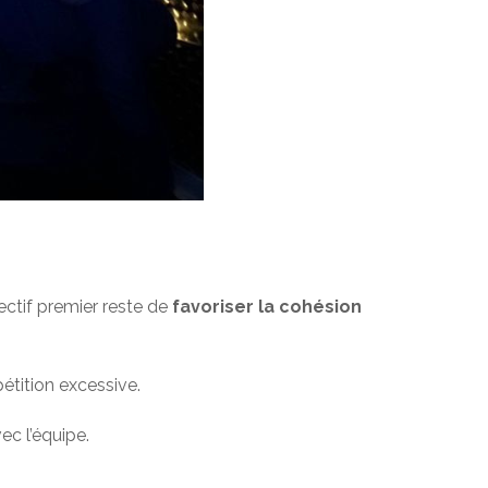
jectif premier reste de
favoriser la cohésion
étition excessive.
ec l’équipe.
s
.