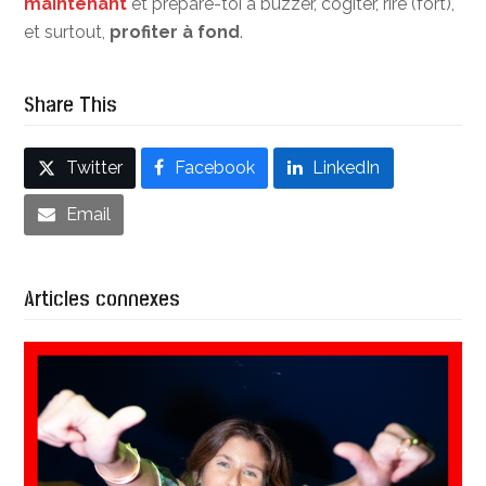
maintenant
et prépare-toi à buzzer, cogiter, rire (fort),
et surtout,
profiter à fond
.
Share This
Twitter
Facebook
LinkedIn
Email
Articles connexes