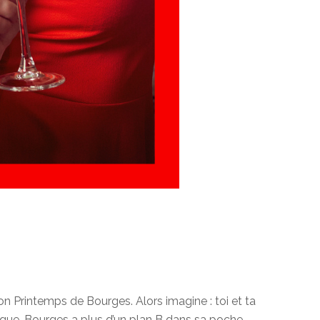
 son Printemps de Bourges. Alors imagine : toi et ta
ique. Bourges a plus d’un plan B dans sa poche.