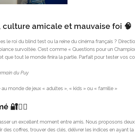
, culture amicale et mauvaise foi 🧠
s le roi du blind test ou la reine du cinéma français ? Directi
iance survoltée. C’est comme « Questions pour un Champion »
et que tout le monde finira la partie. Parfait pour tester vos 
Germain du Puy
 au monde de jeux « adultes », « kids » ou « famille »
mé
🔐🕵️‍♂️
asser un excellent moment entre amis. Nous proposons deux scé
ir des coffres, trouver des clés, délivrer les indices en ayant 