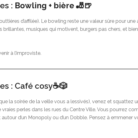
ges :
Bowling + bière
🎳🍺
 gouttières d’affilée). Le bowling reste une valeur sûre pour u
stes brillantes, musiques qui motivent, burgers pas chers, et b
enir à l’improviste.
ges : Café cosy☕🎲
e la soirée de la veille vous a lessivés), venez et squattez 
 vraies perles dans les rues du Centre Ville. Vous pourrez 
ant autour d’un Monopoly ou d’un Dobble. Pensez à emmener vo