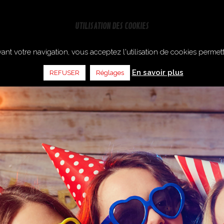
ANNIVERSAIRES
EVG / EVJF
ENTREPRISES
BON CA
UTILISATION DES COOKIES
ant votre navigation, vous acceptez l'utilisation de cookies permet
En savoir plus
REFUSER
Réglages