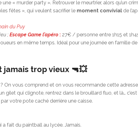
ne une « murder party ». Retrouver le meurtrier, alors qu’un c
les fêtes », qui veulent sacrifier le
moment convivial
de l’a
rmain du Puy
jeu ;
Escape Game l’apéro
:
27€ / personne entre 1h15 et 1h45 d
0 joueurs en même temps. Idéal pour une journée en famille 
t jamais trop vieux
🔫💥
été ? On vous comprend et on vous recommande cette adresse 
 un gilet qui clignote, rentrez dans le brouillard fluo, et là… c’es
rer par votre pote caché derrière une caisse.
 a fait du paintball au lycée. Jamais.