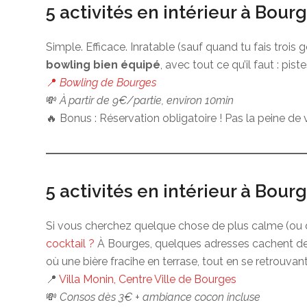
5 activités en intérieur à Bour
Simple. Efficace. Inratable (sauf quand tu fais trois
bowling bien équipé
, avec tout ce qu’il faut : pi
📍
Bowling de Bourges
💸
À partir de 9€/partie, environ 10min
🔥 Bonus : Réservation obligatoire ! Pas la peine de v
5 activités en intérieur à Bour
Si vous cherchez quelque chose de plus calme (ou qu
cocktail ?
À Bourges, quelques adresses cachent de
où une bière fracihe en terrase, tout en se retrouv
📍
Villa Monin, Centre Ville de Bourges
💸
Consos dès 3€ + ambiance cocon incluse