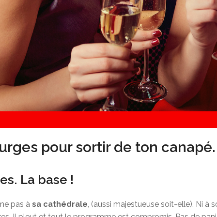
ourges pour sortir de ton canapé.
es. La base !
sume pas à
sa cathédrale
, (aussi majestueuse soit-elle). Ni à
ires. Il pleut et tout le programme est compromis. Pas de pan