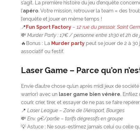
s’agit. La première histoire du jeu d’enquête concer
l’
apéro
. Votre mission, retrouver la team « des troub
l’enquête et jouer en même temps !
📍
Fun Sport Factory
– 12 rue du pressoir, Saint Ge
💸
Murder Party : 17€ / personne entre 1h30 et 2h de 
🔥Bonus : La
Murder party
peut se jouer de 2 à 3
associatif ou festif.
Laser Game – Parce qu’on n’es
Envie d’autre chose qu’un après midi jeux de soci
warrior) avec un
laser game bien vénère
. Enfilez
courir, crier, tirer, et essayer de ne pas se faire repé
📍
Laser League – Zone de l’Aéroport, Bourges
💸
Env. 9€/partie – tarifs dégressifs en groupe
💡 Astuce : Ne sous-estimez jamais celui ou celle qui