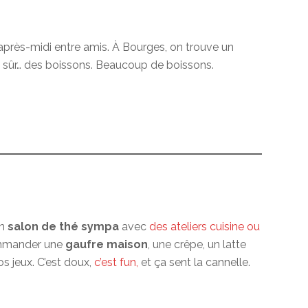
ne après-midi entre amis. À Bourges, on trouve un
ien sûr… des boissons. Beaucoup de boissons.
un
salon de thé sympa
avec
des ateliers cuisine ou
commander une
gaufre maison
, une crêpe, un latte
s jeux. C’est doux,
c’est fun,
et ça sent la cannelle.